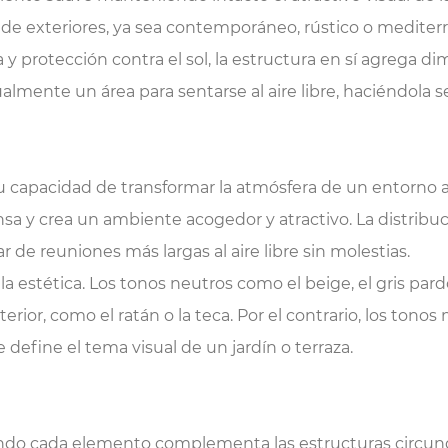
 de exteriores, ya sea contemporáneo, rústico o mediter
 y protección contra el sol, la estructura en sí agrega di
almente un área para sentarse al aire libre, haciéndola s
u capacidad de transformar la atmósfera de un entorno a
tensa y crea un ambiente acogedor y atractivo. La distri
 de reuniones más largas al aire libre sin molestias.
a estética. Los tonos neutros como el beige, el gris pard
ior, como el ratán o la teca. Por el contrario, los tonos 
efine el tema visual de un jardín o terraza.
ando cada elemento complementa las estructuras circund