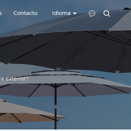
s
Contacto
Idioma
presa
stria
a exterior?