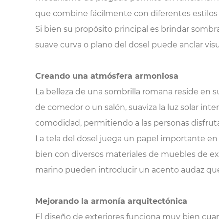
que combine fácilmente con diferentes estilos
Si bien su propósito principal es brindar sombra
suave curva o plano del dosel puede anclar visu
Creando una atmósfera armoniosa
La belleza de una sombrilla romana reside en s
de comedor o un salón, suaviza la luz solar in
comodidad, permitiendo a las personas disfrutar
La tela del dosel juega un papel importante en l
bien con diversos materiales de muebles de exter
marino pueden introducir un acento audaz que d
Mejorando la armonía arquitectónica
El diseño de exteriores funciona muy bien cu